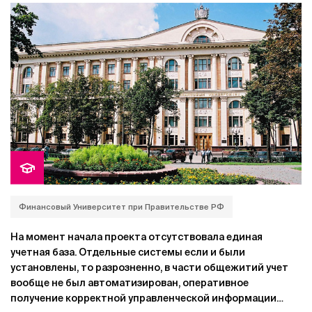
собственной базой данных. Невозможно было получить
сводные отчеты, поскольку каждый филиал формировал
кадровую отчетность по-разному. Сложно было
осуществлять и контроль за работой удаленных
филиалов.
Финансовый Университет при Правительстве РФ
На момент начала проекта отсутствовала единая
учетная база. Отдельные системы если и были
установлены, то разрозненно, в части общежитий учет
вообще не был автоматизирован, оперативное
получение корректной управленческой информации