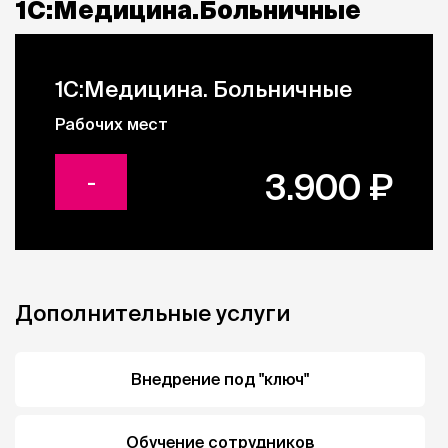
1С:Медицина.Больничные
усилен контроль за остатками медикаментов на
складах, заказы поставщикам составляются втрое
быстрее, а расходы на закупку лекарств сократились на
25%.
1С:Медицина. Больничные
Рабочих мест
3.900
₽
-
Дополнительные услуги
Внедрение под "ключ"
Обучение сотрудников