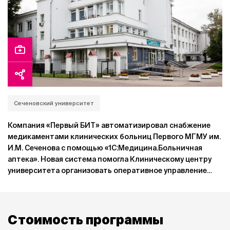
Сеченовский университет
Компания «Первый БИТ» автоматизировал снабжение
медикаментами клинических больниц Первого МГМУ им.
И.М. Сеченова с помощью «1С:Медицина.Больничная
аптека». Новая система помогла Клиническому центру
университета организовать оперативное управление
всеми этапами закупочной деятельности - от
планирования закупок до получения медикаментов 100
отделениями из централизованной аптеки.
В результате на 15% ускорилось формирование плановой
Стоимость программы
потребности отделений в лекарственных препаратах,