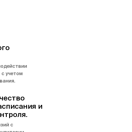
ого
модействии
 с учетом
вания.
чество
асписания и
нтроля.
зий с