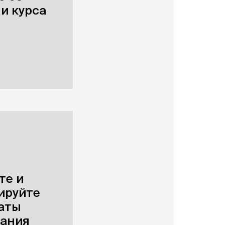
и курса
те и
ируйте
аты
вания