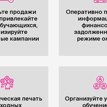
ьте продажи
Оперативно п
 привлекайте
информа
обучающихся,
финанс
изируйте
задолженн
ые кампании
режиме о
ческая печать
Организуйте 
ходных
обучени