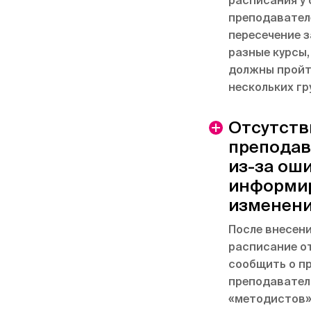
расписания у
преподавател
пересечение з
разные курсы,
должны пройт
нескольких гр
Отсутств
преподав
из-за ош
информи
изменени
После внесени
расписание о
сообщить о п
преподавател
«методистов»