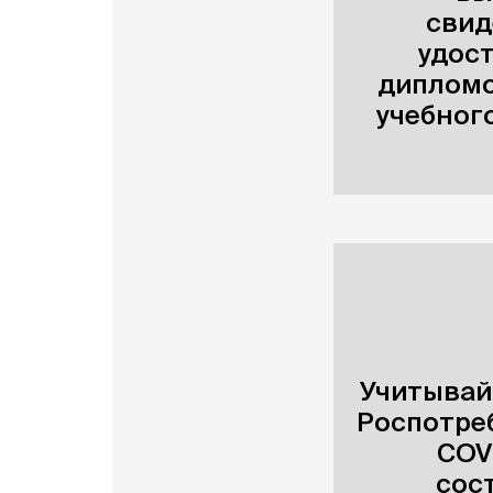
свид
удос
дипломо
учебног
Учитывай
Роспотре
COV
сос