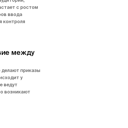
аудитории,
астает с ростом
ров ввода
я контроля
вие между
е делают приказы
исходит у
е ведут
го возникают