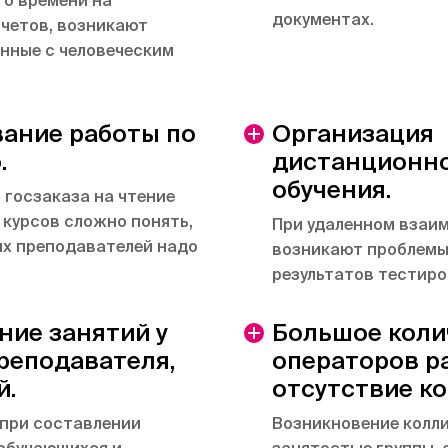
го времени на
документах.
тчетов, возникают
анные с человеческим
ание работы по
Организация
.
дистанционн
обучения.
 госзаказа на чтение
 курсов сложно понять,
При удаленном взаи
их преподавателей надо
возникают проблемы
результатов тестиро
ние занятий у
Большое коли
преподавателя,
операторов р
й.
отсутствие ко
 при составлении
Возникновение колли