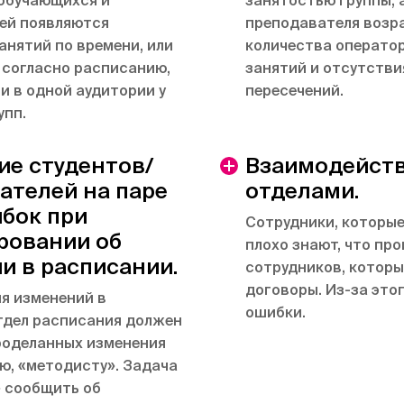
 обучающихся и
занятостью группы, 
ей появляются
преподавателя возр
анятий по времени, или
количества операто
 согласно расписанию,
занятий и отсутстви
и в одной аудитории у
пересечений.
упп.
ие студентов/
Взаимодейст
ателей на паре
отделами.
ибок при
Сотрудники, которы
ровании об
плохо знают, что про
и в расписании.
сотрудников, которы
договоры. Из-за это
я изменений в
ошибки.
тдел расписания должен
роделанных изменения
ю, «методисту». Задача
 сообщить об