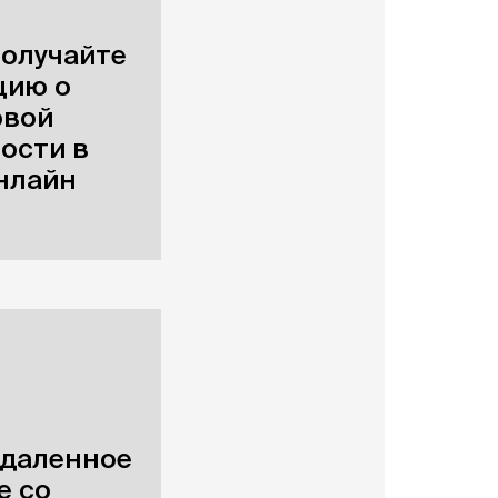
олучайте
цию о
овой
ости в
нлайн
удаленное
е со