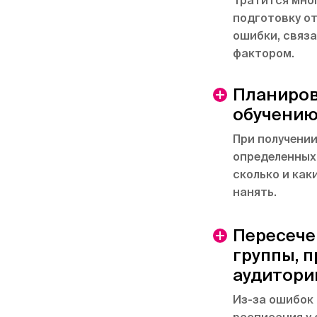
Тратится мно
подготовку о
ошибки, связ
фактором.
Планиров
обучению
При получении
определенных
сколько и как
нанять.
Пересече
группы, 
аудитори
Из-за ошибок