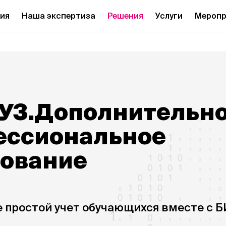
ия
Наша экспертиза
Решения
Услуги
Меропр
ВУЗ.Дополнительн
ессиональное
зование
 простой учет обучающихся вместе с 