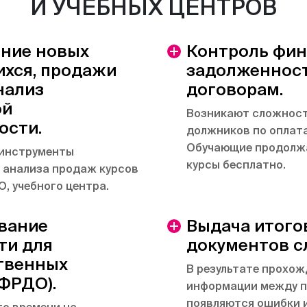
И УЧЕБНЫХ ЦЕНТРОВ
ние новых
Контроль фи
хся, продажи
задолженност
нализ
договорам.
ой
Возникают сложност
ости.
должников по оплата
Обучающие продолж
инструменты
курсы бесплатно.
и анализа продаж курсов
, учебного центра.
вание
Выдача итого
ти для
документов с
твенных
В результате прохож
(ФРДО).
информации между 
появляются ошибки и