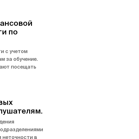
нансовой
и по
и с учетом
м за обучение.
ают посещать
вых
лушателям.
дения
подразделениями
 неточности в