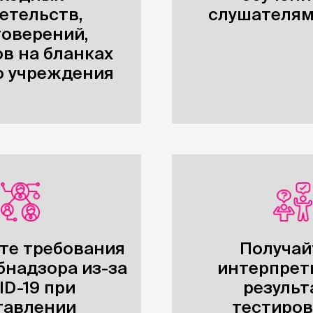
етельств,
слушателям
товерений,
в на бланках
о учреждения
те требования
Получай
бнадзора из-за
интерпрет
ID-19 при
результ
тавлении
тестиро