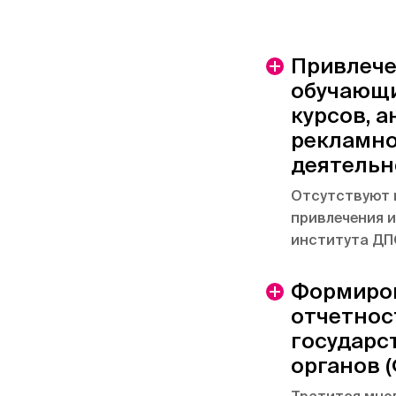
Привлече
обучающи
курсов, а
рекламн
деятельн
Отсутствуют 
привлечения 
института ДПО
Формиро
отчетнос
государс
органов 