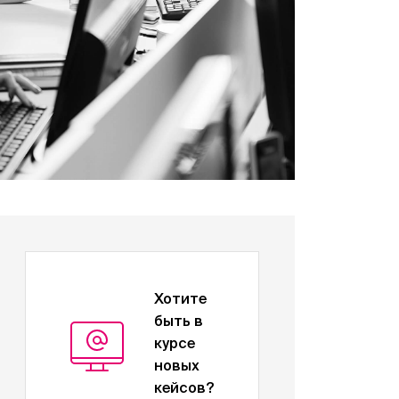
Хотите
быть в
курсе
новых
кейсов?